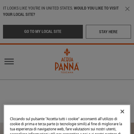
Salta al contenuto principale
IT LOOKS LIKE YOU'RE IN UNITED STATES.
WOULD YOU LIKE TO VISIT
YOUR LOCAL SITE?
GO TO MY LOCAL SITE
STAY HERE
Info menu
Main navigation
LA NOSTRA ACQUA
POSIZIONE
:
Italy
LE NOSTRE BOTTIGLIE
NATA IN TOSCANA
International
(English)
Cliccando sul pulsante "Accetta tutti i cookie" acconsenti all'utilizzo di
Middle East
(Arabic)
NEI MIGLIORI RISTORANTI
cookie di prima e terza parte (o tecnologie simili) al fine di migliorare la
tua esperienza di navigazione web, fare valutazioni sui nostri utenti,
SOSTENIBILITÀ
raccogliere informazioni utili per consentire a noi e ai nostri partner di