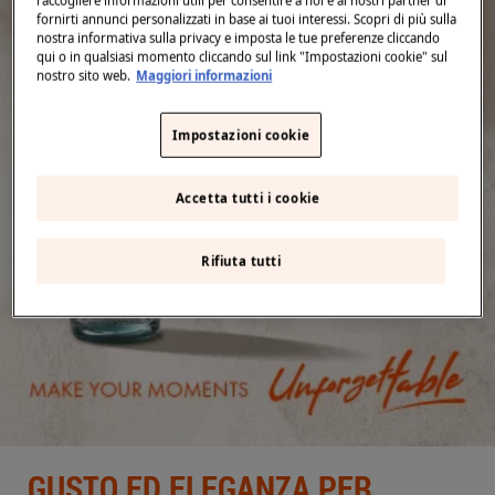
Middle East
(English)
fornirti annunci personalizzati in base ai tuoi interessi. Scopri di più sulla
BLOG
nostra informativa sulla privacy e imposta le tue preferenze cliccando
United States
(English)
qui o in qualsiasi momento cliccando sul link "Impostazioni cookie" sul
FAQ
nostro sito web.
Maggiori informazioni
Indietro
ACQUA A DOMICILIO
Impostazioni cookie
CONTATTACI
Accetta tutti i cookie
Rifiuta tutti
GUSTO ED ELEGANZA PER