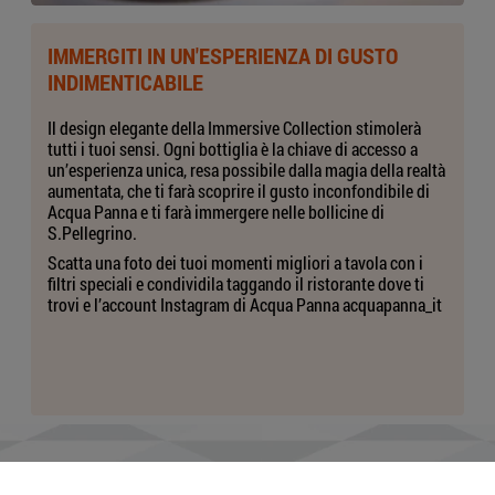
IMMERGITI IN UN'ESPERIENZA DI GUSTO
INDIMENTICABILE
Il design elegante della Immersive Collection stimolerà
tutti i tuoi sensi. Ogni bottiglia è la chiave di accesso a
un’esperienza unica, resa possibile dalla magia della realtà
aumentata, che ti farà scoprire il gusto inconfondibile di
Acqua Panna e ti farà immergere nelle bollicine di
S.Pellegrino.
Scatta una foto dei tuoi momenti migliori a tavola con i
filtri speciali e condividila taggando il ristorante dove ti
trovi e l’account Instagram di Acqua Panna acquapanna_it