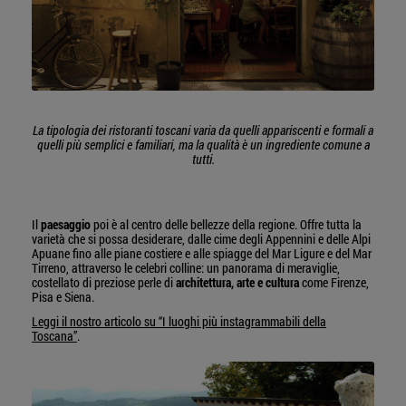
La tipologia dei ristoranti toscani varia da quelli appariscenti e formali a
quelli più semplici e familiari, ma la qualità è un ingrediente comune a
tutti.
Il
paesaggio
poi è al centro delle bellezze della regione. Offre tutta la
varietà che si possa desiderare, dalle cime degli Appennini e delle Alpi
Apuane fino alle piane costiere e alle spiagge del Mar Ligure e del Mar
Tirreno, attraverso le celebri colline: un panorama di meraviglie,
costellato di preziose perle di
architettura, arte e cultura
come Firenze,
Pisa e Siena.
Leggi il nostro articolo su “I luoghi più instagrammabili della
Toscana”
.