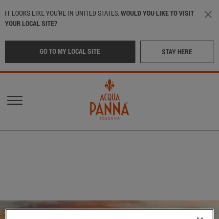
Salta al contenuto principale
IT LOOKS LIKE YOU'RE IN UNITED STATES.
WOULD YOU LIKE TO VISIT
YOUR LOCAL SITE?
GO TO MY LOCAL SITE
STAY HERE
Info menu
Main navigation
LA NOSTRA ACQUA
POSIZIONE
:
Italy
LE NOSTRE BOTTIGLIE
NATA IN TOSCANA
International
(English)
Middle East
(Arabic)
NEI MIGLIORI RISTORANTI
SOSTENIBILITÀ