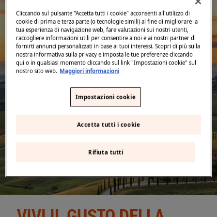
Middle East
(English)
BLOG
Cliccando sul pulsante "Accetta tutti i cookie" acconsenti all'utilizzo di
cookie di prima e terza parte (o tecnologie simili) al fine di migliorare la
United States
(English)
tua esperienza di navigazione web, fare valutazioni sui nostri utenti,
FAQ
raccogliere informazioni utili per consentire a noi e ai nostri partner di
fornirti annunci personalizzati in base ai tuoi interessi. Scopri di più sulla
Indietro
ACQUA A DOMICILIO
nostra informativa sulla privacy e imposta le tue preferenze cliccando
qui o in qualsiasi momento cliccando sul link "Impostazioni cookie" sul
CONTATTACI
nostro sito web.
Maggiori informazioni
Impostazioni cookie
Accetta tutti i cookie
Rifiuta tutti
VIVI IL GUSTO DELLA