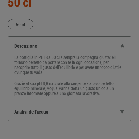
50 cl
50 cl
Descrizione
La
bottiglia in PET da 50 cl
è sempre la compagna giusta: è il
formato perfetto da portare con te in ogni occasione, per
riscoprire tutto il gusto dell’equilibrio e per avere un tocco di stile
ovunque tu vada.
Grazie al suo pH 8,0 naturale alla sorgente e al suo perfetto
equilibrio minerale, Acqua Panna dona un gusto unico a un
pranzo informale oppure a una giornata lavorativa.
Analisi dell'acqua