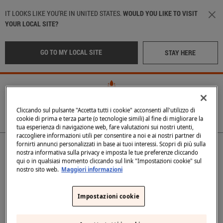
Salta al contenuto principale
IT LOOKS LIKE YOU'RE IN UNITED STATES.
WOULD YOU LIKE TO VISIT
YOUR LOCAL SITE?
GO TO MY LOCAL SITE
STAY HERE
Info menu
Cliccando sul pulsante "Accetta tutti i cookie" acconsenti all'utilizzo di
cookie di prima e terza parte (o tecnologie simili) al fine di migliorare la
tua esperienza di navigazione web, fare valutazioni sui nostri utenti,
raccogliere informazioni utili per consentire a noi e ai nostri partner di
Main navigation
LA NOSTRA ACQUA
POSIZIONE
:
Italy
fornirti annunci personalizzati in base ai tuoi interessi. Scopri di più sulla
nostra informativa sulla privacy e imposta le tue preferenze cliccando
LE NOSTRE BOTTIGLIE
qui o in qualsiasi momento cliccando sul link "Impostazioni cookie" sul
nostro sito web.
Maggiori informazioni
NATA IN TOSCANA
International
(English)
Impostazioni cookie
Middle East
(Arabic)
NEI MIGLIORI RISTORANTI
Indietro
SOSTENIBILITÀ